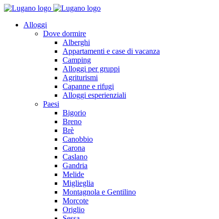
Alloggi
Dove dormire
Alberghi
Appartamenti e case di vacanza
Camping
Alloggi per gruppi
Agriturismi
Capanne e rifugi
Alloggi esperienziali
Paesi
Bigorio
Breno
Brè
Canobbio
Carona
Caslano
Gandria
Melide
Miglieglia
Montagnola e Gentilino
Morcote
Origlio
Sessa