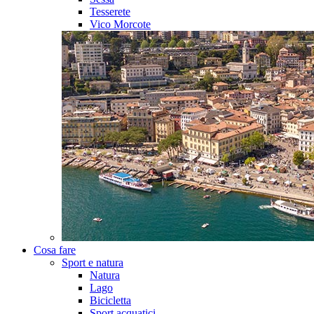
Tesserete
Vico Morcote
Cosa fare
Sport e natura
Natura
Lago
Bicicletta
Sport acquatici