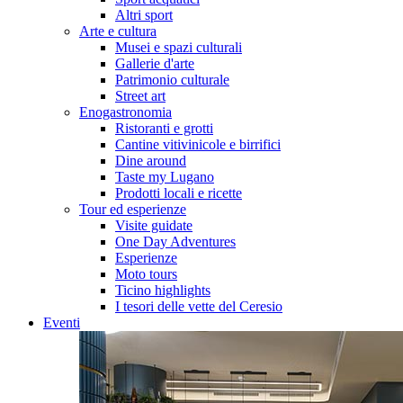
Altri sport
Arte e cultura
Musei e spazi culturali
Gallerie d'arte
Patrimonio culturale
Street art
Enogastronomia
Ristoranti e grotti
Cantine vitivinicole e birrifici
Dine around
Taste my Lugano
Prodotti locali e ricette
Tour ed esperienze
Visite guidate
One Day Adventures
Esperienze
Moto tours
Ticino highlights
I tesori delle vette del Ceresio
Eventi