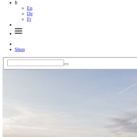
It
En
De
Fr
Shop