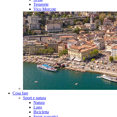
Tesserete
Vico Morcote
Cosa fare
Sport e natura
Natura
Lago
Bicicletta
Sport acquatici