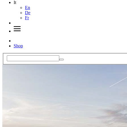
It
En
De
Fr
Shop