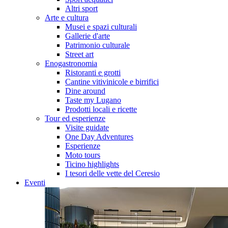
Altri sport
Arte e cultura
Musei e spazi culturali
Gallerie d'arte
Patrimonio culturale
Street art
Enogastronomia
Ristoranti e grotti
Cantine vitivinicole e birrifici
Dine around
Taste my Lugano
Prodotti locali e ricette
Tour ed esperienze
Visite guidate
One Day Adventures
Esperienze
Moto tours
Ticino highlights
I tesori delle vette del Ceresio
Eventi