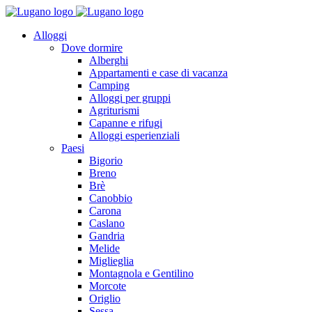
Alloggi
Dove dormire
Alberghi
Appartamenti e case di vacanza
Camping
Alloggi per gruppi
Agriturismi
Capanne e rifugi
Alloggi esperienziali
Paesi
Bigorio
Breno
Brè
Canobbio
Carona
Caslano
Gandria
Melide
Miglieglia
Montagnola e Gentilino
Morcote
Origlio
Sessa