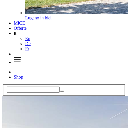
Lugano in bici
MICE
Offerte
It
En
De
Fr
Shop