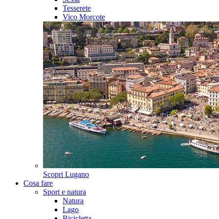
Tesserete
Vico Morcote
Scopri
Lugano
Cosa fare
Sport e natura
Natura
Lago
Bicicletta