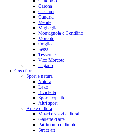
Canobbio
Carona
Caslano
Gandria
Melide
Miglieglia
Montagnola e Gentilino
Morcote
Origlio
Sessa
Tesserete
Vico Morcote
Lugano
Cosa fare
Sport e natura
Natura
Lago
Bicicletta
Sport acquatici
Altri sport
Arte e cultura
Musei e spazi culturali
Gallerie d'arte
Patrimonio culturale
Street art