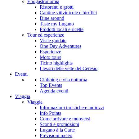
Enogastronomia
Ristoranti e grotti
Cantine vitivinicole e birrifici
Dine around
Taste my Lugano
Prodotti locali e ricette
Tour ed esperienze
Visite guidate
One Day Adventures
Esperienze
Moto tours
Ticino highlights
I tesori delle vette del Ceresio
Eventi
Clubbing e vita notturna
Top Events
Agenda eventi
Viaggia
Viaggia
Informazioni turistiche e indirizzi
Info Points
Come arrivare e muoversi
Sconti e promozioni
Lugano à la Carte
Previsioni meteo