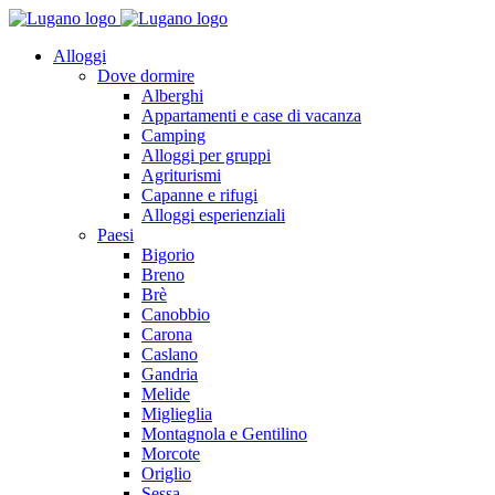
Alloggi
Dove dormire
Alberghi
Appartamenti e case di vacanza
Camping
Alloggi per gruppi
Agriturismi
Capanne e rifugi
Alloggi esperienziali
Paesi
Bigorio
Breno
Brè
Canobbio
Carona
Caslano
Gandria
Melide
Miglieglia
Montagnola e Gentilino
Morcote
Origlio
Sessa