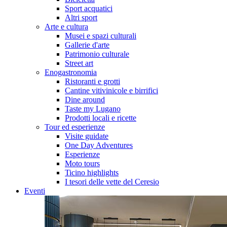
Sport acquatici
Altri sport
Arte e cultura
Musei e spazi culturali
Gallerie d'arte
Patrimonio culturale
Street art
Enogastronomia
Ristoranti e grotti
Cantine vitivinicole e birrifici
Dine around
Taste my Lugano
Prodotti locali e ricette
Tour ed esperienze
Visite guidate
One Day Adventures
Esperienze
Moto tours
Ticino highlights
I tesori delle vette del Ceresio
Eventi