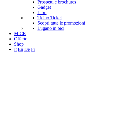
Prospetti e brochures
Gadget
Libri
Ticino Ticket
Scopri tutte le promozioni
Lugano in bici
MICE
Offerte
Shop
It
En
De
Fr