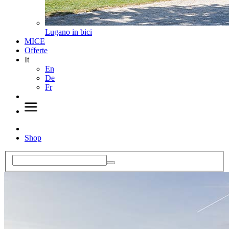
Lugano in bici
MICE
Offerte
It
En
De
Fr
Shop