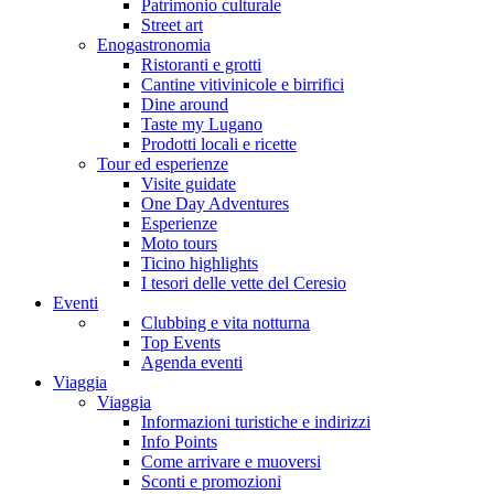
Patrimonio culturale
Street art
Enogastronomia
Ristoranti e grotti
Cantine vitivinicole e birrifici
Dine around
Taste my Lugano
Prodotti locali e ricette
Tour ed esperienze
Visite guidate
One Day Adventures
Esperienze
Moto tours
Ticino highlights
I tesori delle vette del Ceresio
Eventi
Clubbing e vita notturna
Top Events
Agenda eventi
Viaggia
Viaggia
Informazioni turistiche e indirizzi
Info Points
Come arrivare e muoversi
Sconti e promozioni