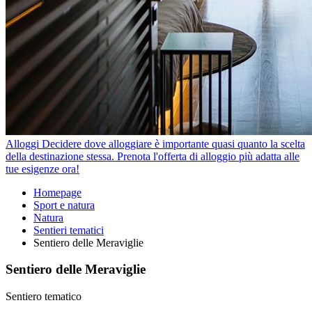
Alloggi
Decidere dove alloggiare è importante quasi quanto la scelta
della destinazione stessa. Prenota l'offerta di alloggio più adatta alle
tue esigenze ora!
Homepage
Sport e natura
Natura
Sentieri tematici
Sentiero delle Meraviglie
Sentiero delle Meraviglie
Sentiero tematico