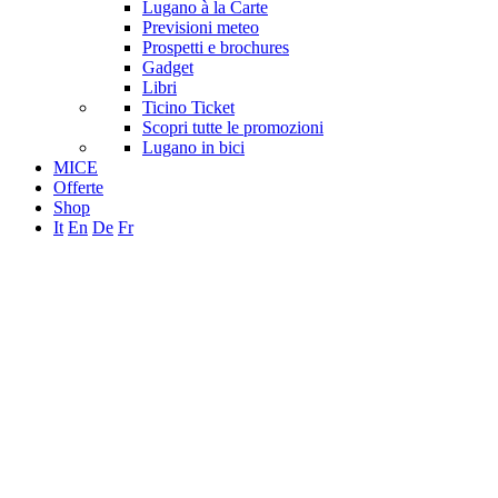
Lugano à la Carte
Previsioni meteo
Prospetti e brochures
Gadget
Libri
Ticino Ticket
Scopri tutte le promozioni
Lugano in bici
MICE
Offerte
Shop
It
En
De
Fr