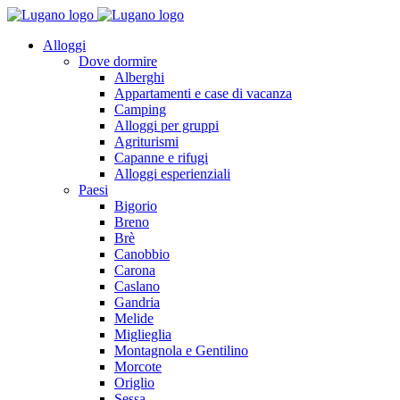
Alloggi
Dove dormire
Alberghi
Appartamenti e case di vacanza
Camping
Alloggi per gruppi
Agriturismi
Capanne e rifugi
Alloggi esperienziali
Paesi
Bigorio
Breno
Brè
Canobbio
Carona
Caslano
Gandria
Melide
Miglieglia
Montagnola e Gentilino
Morcote
Origlio
Sessa