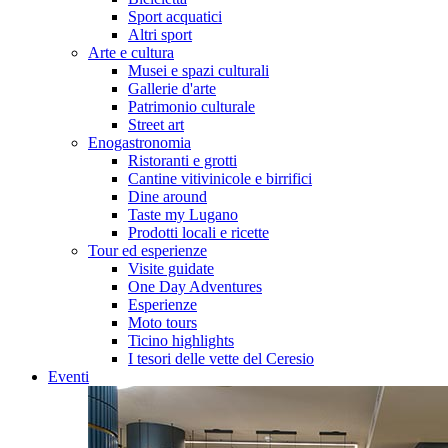
Sport acquatici
Altri sport
Arte e cultura
Musei e spazi culturali
Gallerie d'arte
Patrimonio culturale
Street art
Enogastronomia
Ristoranti e grotti
Cantine vitivinicole e birrifici
Dine around
Taste my Lugano
Prodotti locali e ricette
Tour ed esperienze
Visite guidate
One Day Adventures
Esperienze
Moto tours
Ticino highlights
I tesori delle vette del Ceresio
Eventi