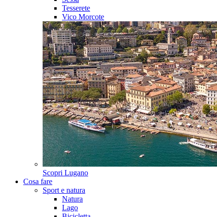
Tesserete
Vico Morcote
Scopri
Lugano
Cosa fare
Sport e natura
Natura
Lago
Bicicletta