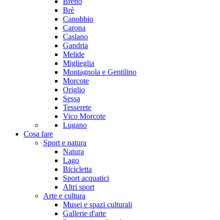
Breno
Brè
Canobbio
Carona
Caslano
Gandria
Melide
Miglieglia
Montagnola e Gentilino
Morcote
Origlio
Sessa
Tesserete
Vico Morcote
Lugano
Cosa fare
Sport e natura
Natura
Lago
Bicicletta
Sport acquatici
Altri sport
Arte e cultura
Musei e spazi culturali
Gallerie d'arte