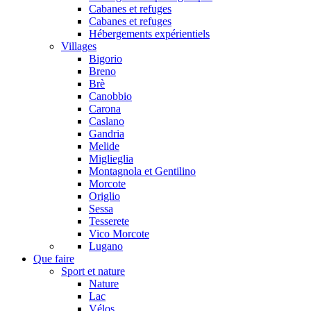
Cabanes et refuges
Cabanes et refuges
Hébergements expérientiels
Villages
Bigorio
Breno
Brè
Canobbio
Carona
Caslano
Gandria
Melide
Miglieglia
Montagnola et Gentilino
Morcote
Origlio
Sessa
Tesserete
Vico Morcote
Lugano
Que faire
Sport et nature
Nature
Lac
Vélos