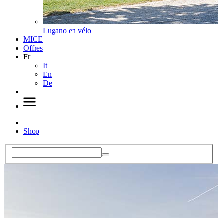
Lugano en vélo
MICE
Offres
Fr
It
En
De
Shop