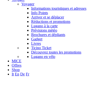
Voyager
Informations touristiques et adresses
Info Points
Arriver et se déplacer
Réductions et promotions
Lugano à la carte
Prèvisions mètèo
Brochures et dépliants
Gadget
Livres
Ticino Ticket
Découvrez toutes les promotions
Lugano en vélo
MICE
Offres
Shop
It
En
De
Fr