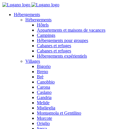
Hébergements
Hébergements
Hôtels
Appartements et maisons de vacances
Campings
Hébergements pour groupes
Cabanes et refuges
Cabanes et refuges
Hébergements expérientiels
Villages
Bigorio
Breno
Brè
Canobbio
Carona
Caslano
Gandria
Melide
Miglieglia
Montagnola et Gentilino
Morcote
Origlio
Sessa