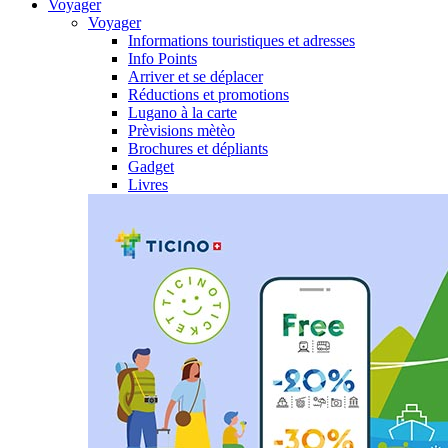
Voyager
Voyager
Informations touristiques et adresses
Info Points
Arriver et se déplacer
Réductions et promotions
Lugano à la carte
Prèvisions mètèo
Brochures et dépliants
Gadget
Livres