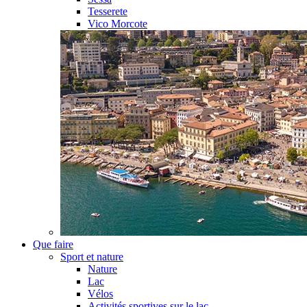
Tesserete
Vico Morcote
Que faire
Sport et nature
Nature
Lac
Vélos
Activités sportives sur le lac