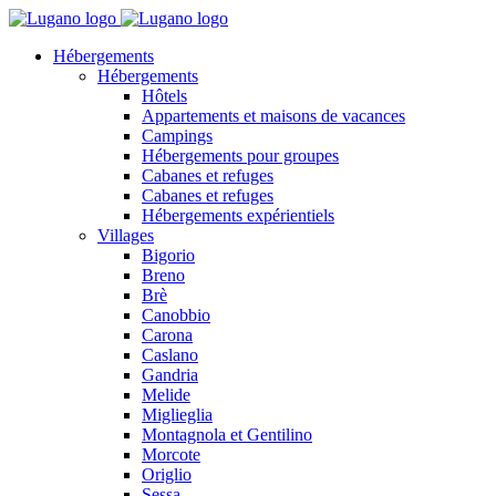
Hébergements
Hébergements
Hôtels
Appartements et maisons de vacances
Campings
Hébergements pour groupes
Cabanes et refuges
Cabanes et refuges
Hébergements expérientiels
Villages
Bigorio
Breno
Brè
Canobbio
Carona
Caslano
Gandria
Melide
Miglieglia
Montagnola et Gentilino
Morcote
Origlio
Sessa