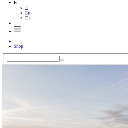
Fr
It
En
De
Shop