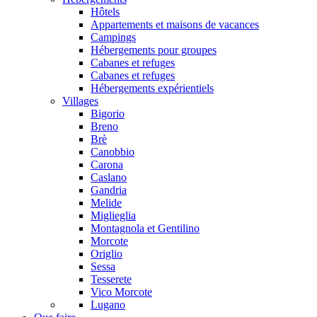
Hôtels
Appartements et maisons de vacances
Campings
Hébergements pour groupes
Cabanes et refuges
Cabanes et refuges
Hébergements expérientiels
Villages
Bigorio
Breno
Brè
Canobbio
Carona
Caslano
Gandria
Melide
Miglieglia
Montagnola et Gentilino
Morcote
Origlio
Sessa
Tesserete
Vico Morcote
Lugano