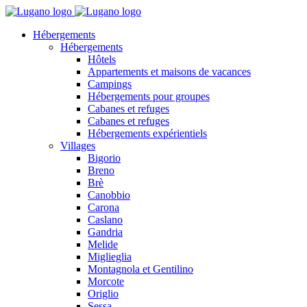
Hébergements
Hébergements
Hôtels
Appartements et maisons de vacances
Campings
Hébergements pour groupes
Cabanes et refuges
Cabanes et refuges
Hébergements expérientiels
Villages
Bigorio
Breno
Brè
Canobbio
Carona
Caslano
Gandria
Melide
Miglieglia
Montagnola et Gentilino
Morcote
Origlio
Sessa