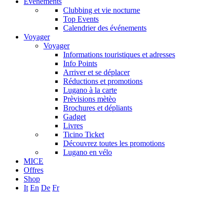
Événements
Clubbing et vie nocturne
Top Events
Calendrier des événements
Voyager
Voyager
Informations touristiques et adresses
Info Points
Arriver et se déplacer
Réductions et promotions
Lugano à la carte
Prèvisions mètèo
Brochures et dépliants
Gadget
Livres
Ticino Ticket
Découvrez toutes les promotions
Lugano en vélo
MICE
Offres
Shop
It
En
De
Fr