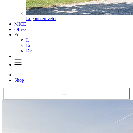
Lugano en vélo
MICE
Offres
Fr
It
En
De
Shop