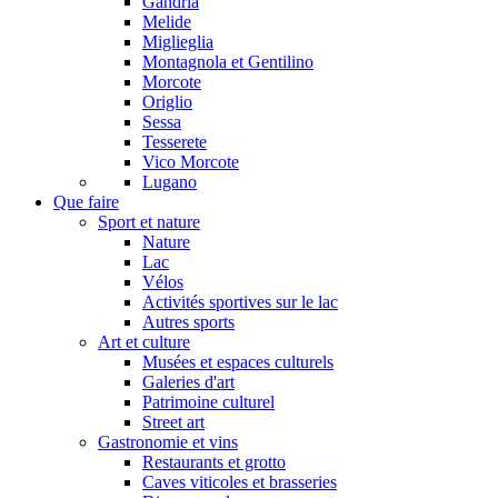
Gandria
Melide
Miglieglia
Montagnola et Gentilino
Morcote
Origlio
Sessa
Tesserete
Vico Morcote
Lugano
Que faire
Sport et nature
Nature
Lac
Vélos
Activités sportives sur le lac
Autres sports
Art et culture
Musées et espaces culturels
Galeries d'art
Patrimoine culturel
Street art
Gastronomie et vins
Restaurants et grotto
Caves viticoles et brasseries