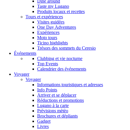
Dine around
Taste my Lugano
Produits locaux et recettes
Tours et expériences
Visites guidées
One Day Adventures
Expériences
Moto tours
Ticino highlights
Trésors des sommets du Ceresio
Événements
Clubbing et vie nocturne
Top Events
Calendrier des événements
Voyager
Voyager
Informations touristiques et adresses
Info Points
Arriver et se déplacer
Réductions et promotions
Lugano à la carte
Prèvisions mètèo
Brochures et dépliants
Gadget
Livres