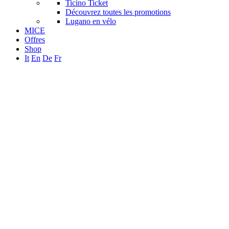
Ticino Ticket
Découvrez toutes les promotions
Lugano en vélo
MICE
Offres
Shop
It
En
De
Fr