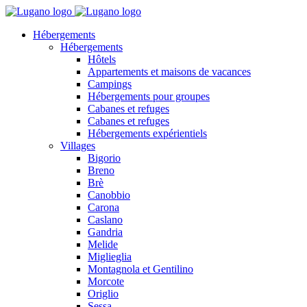
Hébergements
Hébergements
Hôtels
Appartements et maisons de vacances
Campings
Hébergements pour groupes
Cabanes et refuges
Cabanes et refuges
Hébergements expérientiels
Villages
Bigorio
Breno
Brè
Canobbio
Carona
Caslano
Gandria
Melide
Miglieglia
Montagnola et Gentilino
Morcote
Origlio
Sessa