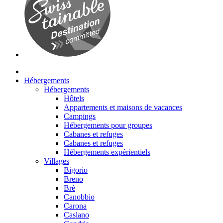
Hébergements
Hébergements
Hôtels
Appartements et maisons de vacances
Campings
Hébergements pour groupes
Cabanes et refuges
Cabanes et refuges
Hébergements expérientiels
Villages
Bigorio
Breno
Brè
Canobbio
Carona
Caslano