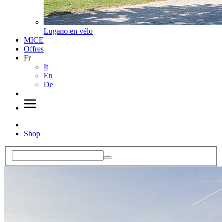
Lugano en vélo
MICE
Offres
Fr
It
En
De
Shop