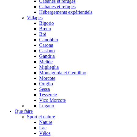
Cabanes et refuges
Cabanes et refuges
Hébergements expérientiels
Villages
Bigorio
Breno
Brè
Canobbio
Carona
Caslano
Gandria
Melide
Miglieglia
Montagnola et Gentilino
Morcote
Origlio
Sessa
Tesserete
Vico Morcote
Lugano
Que faire
Sport et nature
Nature
Lac
Vélos