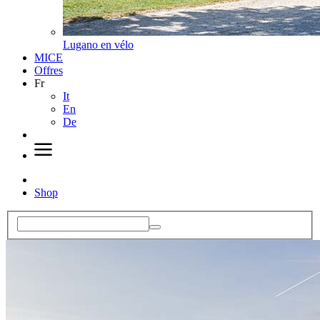
Lugano en vélo
MICE
Offres
Fr
It
En
De
Shop