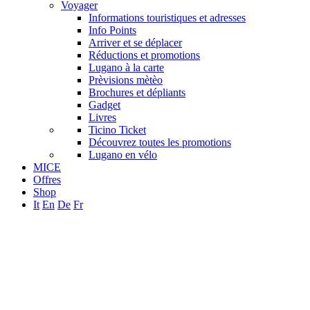
Voyager
Informations touristiques et adresses
Info Points
Arriver et se déplacer
Réductions et promotions
Lugano à la carte
Prèvisions mètèo
Brochures et dépliants
Gadget
Livres
Ticino Ticket
Découvrez toutes les promotions
Lugano en vélo
MICE
Offres
Shop
It
En
De
Fr