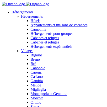
Hébergements
Hébergements
Hôtels
Appartements et maisons de vacances
Campings
Hébergements pour groupes
Cabanes et refuges
Cabanes et refuges
Hébergements expérientiels
Villages
Bigorio
Breno
Brè
Canobbio
Carona
Caslano
Gandria
Melide
Miglieglia
Montagnola et Gentilino
Morcote
Origlio
Sessa