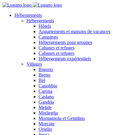
Hébergements
Hébergements
Hôtels
Appartements et maisons de vacances
Campings
Hébergements pour groupes
Cabanes et refuges
Cabanes et refuges
Hébergements expérientiels
Villages
Bigorio
Breno
Brè
Canobbio
Carona
Caslano
Gandria
Melide
Miglieglia
Montagnola et Gentilino
Morcote
Origlio
Sessa