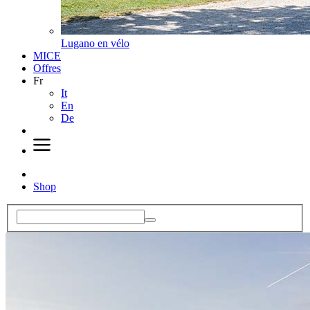
Lugano en vélo
MICE
Offres
Fr
It
En
De
Shop