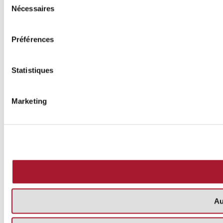
Nécessaires
du
consentement
Préférences
Statistiques
Marketing
Au