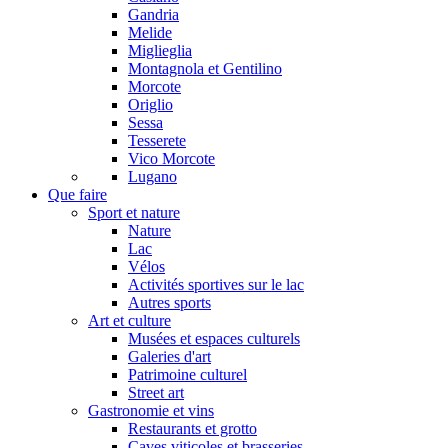
Gandria
Melide
Miglieglia
Montagnola et Gentilino
Morcote
Origlio
Sessa
Tesserete
Vico Morcote
Lugano
Que faire
Sport et nature
Nature
Lac
Vélos
Activités sportives sur le lac
Autres sports
Art et culture
Musées et espaces culturels
Galeries d'art
Patrimoine culturel
Street art
Gastronomie et vins
Restaurants et grotto
Caves viticoles et brasseries