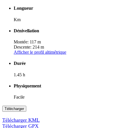
Longueur
Km
Dénivellation
Montée: 117 m
Descente: 214 m
Afficher le profil altimétrique
Durée
1.45 h
Physiquement
Facile
Télécharger
Télécharger KML
Télécharger GPX