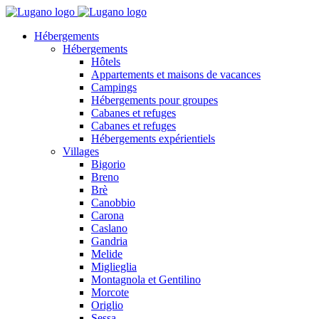
Hébergements
Hébergements
Hôtels
Appartements et maisons de vacances
Campings
Hébergements pour groupes
Cabanes et refuges
Cabanes et refuges
Hébergements expérientiels
Villages
Bigorio
Breno
Brè
Canobbio
Carona
Caslano
Gandria
Melide
Miglieglia
Montagnola et Gentilino
Morcote
Origlio
Sessa