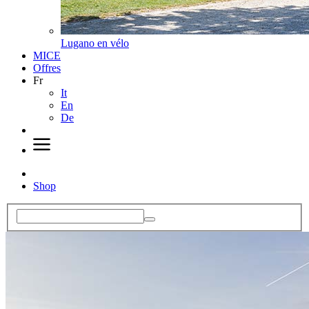
Lugano en vélo
MICE
Offres
Fr
It
En
De
Shop