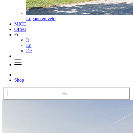
Lugano en vélo
MICE
Offres
Fr
It
En
De
Shop