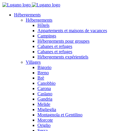
Hébergements
Hébergements
Hôtels
Appartements et maisons de vacances
Campings
Hébergements pour groupes
Cabanes et refuges
Cabanes et refuges
Hébergements expérientiels
Villages
Bigorio
Breno
Brè
Canobbio
Carona
Caslano
Gandria
Melide
Miglieglia
Montagnola et Gentilino
Morcote
Origlio
Sessa