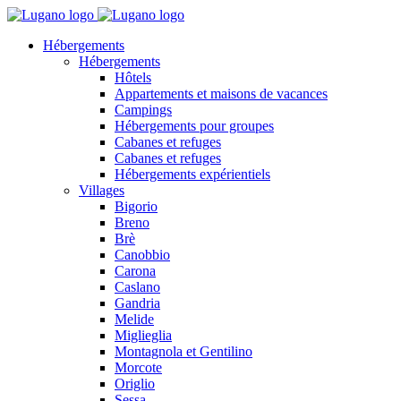
Hébergements
Hébergements
Hôtels
Appartements et maisons de vacances
Campings
Hébergements pour groupes
Cabanes et refuges
Cabanes et refuges
Hébergements expérientiels
Villages
Bigorio
Breno
Brè
Canobbio
Carona
Caslano
Gandria
Melide
Miglieglia
Montagnola et Gentilino
Morcote
Origlio
Sessa