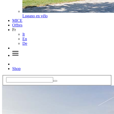
Lugano en vélo
MICE
Offres
Fr
It
En
De
Shop