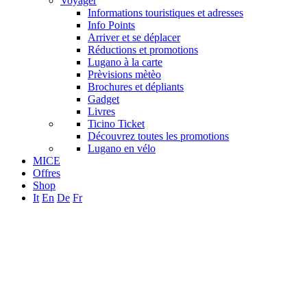
Voyager
Informations touristiques et adresses
Info Points
Arriver et se déplacer
Réductions et promotions
Lugano à la carte
Prèvisions mètèo
Brochures et dépliants
Gadget
Livres
Ticino Ticket
Découvrez toutes les promotions
Lugano en vélo
MICE
Offres
Shop
It
En
De
Fr