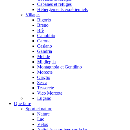
Cabanes et refuges
Hébergements expérientiels
Villages
Bigorio
Breno
Brè
Canobbio
Carona
Caslano
Gandria
Melide
Miglieglia
Montagnola et Gentilino
Morcote
Origlio
Sessa
Tesserete
Vico Morcote
Lugano
Que faire
Sport et nature
Nature
Lac
Vélos
Activités sportives sur le lac