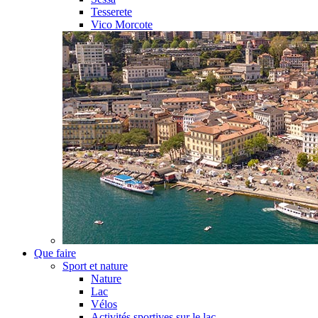
Tesserete
Vico Morcote
Que faire
Sport et nature
Nature
Lac
Vélos
Activités sportives sur le lac