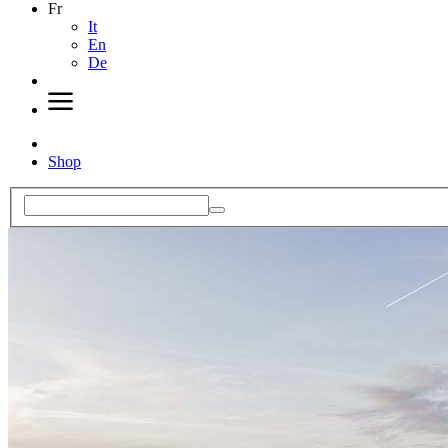
Fr
It
En
De
Shop