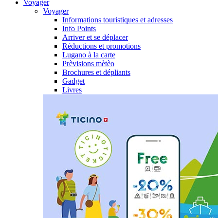
Voyager
Voyager
Informations touristiques et adresses
Info Points
Arriver et se déplacer
Réductions et promotions
Lugano à la carte
Prèvisions mètèo
Brochures et dépliants
Gadget
Livres