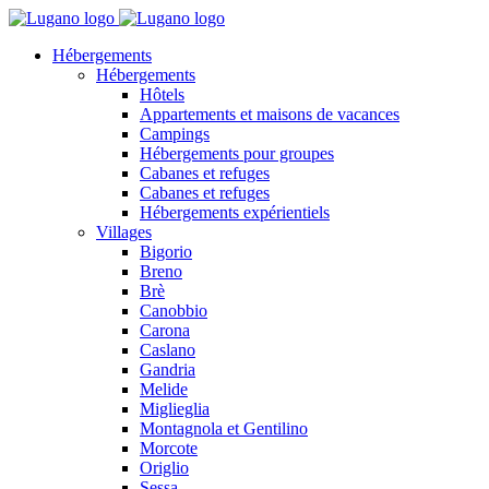
Hébergements
Hébergements
Hôtels
Appartements et maisons de vacances
Campings
Hébergements pour groupes
Cabanes et refuges
Cabanes et refuges
Hébergements expérientiels
Villages
Bigorio
Breno
Brè
Canobbio
Carona
Caslano
Gandria
Melide
Miglieglia
Montagnola et Gentilino
Morcote
Origlio
Sessa