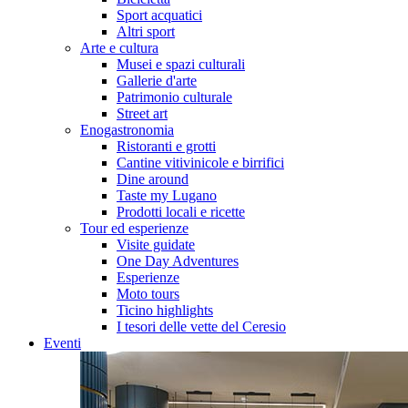
Sport acquatici
Altri sport
Arte e cultura
Musei e spazi culturali
Gallerie d'arte
Patrimonio culturale
Street art
Enogastronomia
Ristoranti e grotti
Cantine vitivinicole e birrifici
Dine around
Taste my Lugano
Prodotti locali e ricette
Tour ed esperienze
Visite guidate
One Day Adventures
Esperienze
Moto tours
Ticino highlights
I tesori delle vette del Ceresio
Eventi