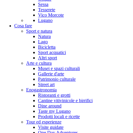
Sessa
Tesserete
Vico Morcote
Lugano
Cosa fare
Sport e natura
Natura
Lago
Bicicletta
Sport acquatici
Altri sport
Arte e cultura
Musei e spazi culturali
Gallerie d'arte
Patrimonio culturale
Street art
Enogastronomia
Ristoranti e grotti
Cantine vitivinicole e birrifici
Dine around
Taste my Lugano
Prodotti locali e ricette
Tour ed esperienze
Visite guidate
One Day Adventures