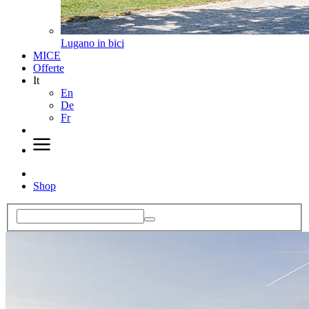
Lugano in bici
MICE
Offerte
It
En
De
Fr
Shop