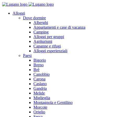
Alloggi
Dove dormire
Alberghi
Appartamenti e case di vacanza
Camping
Alloggi per gruppi
Agriturismi
Capanne e rifugi
Alloggi esperienziali
Paesi
Bigorio
Breno
Brè
Canobbio
Carona
Caslano
Gandria
Melide
Miglieglia
Montagnola e Gentilino
Morcote
Origlio
Sessa