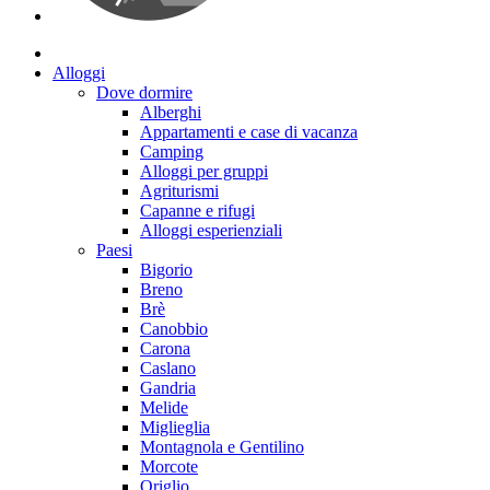
Alloggi
Dove dormire
Alberghi
Appartamenti e case di vacanza
Camping
Alloggi per gruppi
Agriturismi
Capanne e rifugi
Alloggi esperienziali
Paesi
Bigorio
Breno
Brè
Canobbio
Carona
Caslano
Gandria
Melide
Miglieglia
Montagnola e Gentilino
Morcote
Origlio