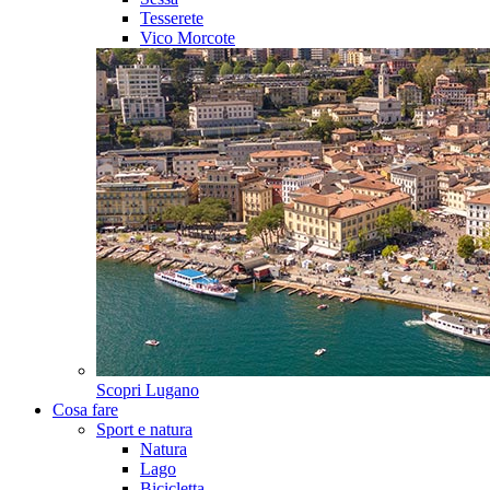
Tesserete
Vico Morcote
Scopri
Lugano
Cosa fare
Sport e natura
Natura
Lago
Bicicletta