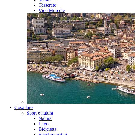
Tesserete
Vico Morcote
Cosa fare
Sport e natura
Natura
Lago
Bicicletta
Sport acquatici