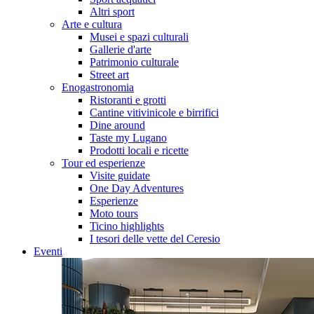
Altri sport
Arte e cultura
Musei e spazi culturali
Gallerie d'arte
Patrimonio culturale
Street art
Enogastronomia
Ristoranti e grotti
Cantine vitivinicole e birrifici
Dine around
Taste my Lugano
Prodotti locali e ricette
Tour ed esperienze
Visite guidate
One Day Adventures
Esperienze
Moto tours
Ticino highlights
I tesori delle vette del Ceresio
Eventi