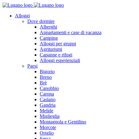
Alloggi
Dove dormire
Alberghi
Appartamenti e case di vacanza
Camping
Alloggi per gruppi
Agriturismi
Capanne e rifugi
Alloggi esperienziali
Paesi
Bigorio
Breno
Brè
Canobbio
Carona
Caslano
Gandria
Melide
Miglieglia
Montagnola e Gentilino
Morcote
Origlio
Sessa