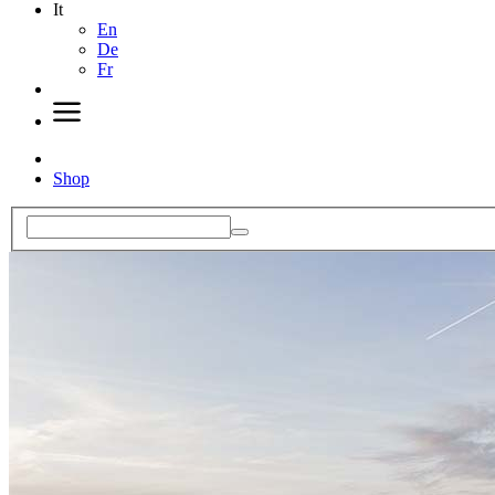
It
En
De
Fr
Shop