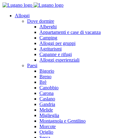
Alloggi
Dove dormire
Alberghi
Appartamenti e case di vacanza
Camping
Alloggi per gruppi
Agriturismi
Capanne e rifugi
Alloggi esperienziali
Paesi
Bigorio
Breno
Brè
Canobbio
Carona
Caslano
Gandria
Melide
Miglieglia
Montagnola e Gentilino
Morcote
Origlio
Sessa