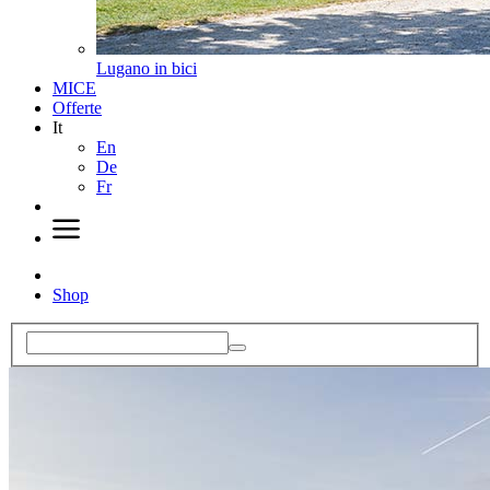
Lugano in bici
MICE
Offerte
It
En
De
Fr
Shop