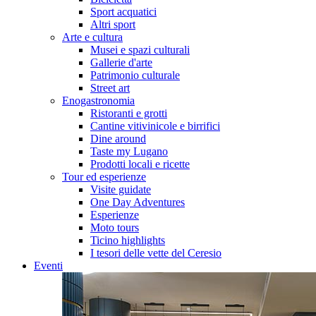
Sport acquatici
Altri sport
Arte e cultura
Musei e spazi culturali
Gallerie d'arte
Patrimonio culturale
Street art
Enogastronomia
Ristoranti e grotti
Cantine vitivinicole e birrifici
Dine around
Taste my Lugano
Prodotti locali e ricette
Tour ed esperienze
Visite guidate
One Day Adventures
Esperienze
Moto tours
Ticino highlights
I tesori delle vette del Ceresio
Eventi