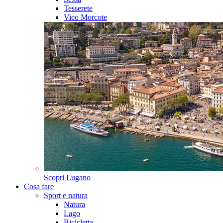
Tesserete
Vico Morcote
Scopri
Lugano
Cosa fare
Sport e natura
Natura
Lago
Bicicletta