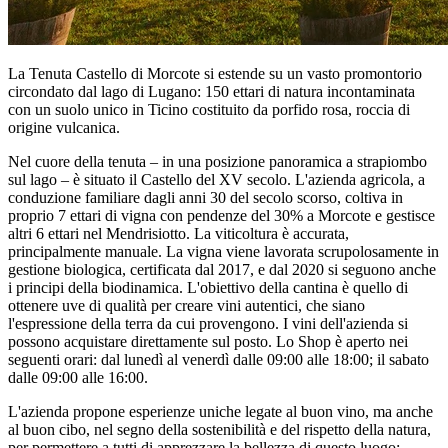
La Tenuta Castello di Morcote si estende su un vasto promontorio
circondato dal lago di Lugano: 150 ettari di natura incontaminata
con un suolo unico in Ticino costituito da porfido rosa, roccia di
origine vulcanica.
Nel cuore della tenuta – in una posizione panoramica a strapiombo
sul lago – è situato il Castello del XV secolo. L'azienda agricola, a
conduzione familiare dagli anni 30 del secolo scorso, coltiva in
proprio 7 ettari di vigna con pendenze del 30% a Morcote e gestisce
altri 6 ettari nel Mendrisiotto. La viticoltura è accurata,
principalmente manuale. La vigna viene lavorata scrupolosamente in
gestione biologica, certificata dal 2017, e dal 2020 si seguono anche
i principi della biodinamica. L'obiettivo della cantina è quello di
ottenere uve di qualità per creare vini autentici, che siano
l'espressione della terra da cui provengono. I vini dell'azienda si
possono acquistare direttamente sul posto. Lo Shop è aperto nei
seguenti orari: dal lunedì al venerdì dalle 09:00 alle 18:00; il sabato
dalle 09:00 alle 16:00.
L'azienda propone esperienze uniche legate al buon vino, ma anche
al buon cibo, nel segno della sostenibilità e del rispetto della natura,
per permettere a tutti di apprezzare la bellezza di questo luogo: