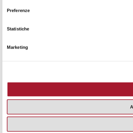
consenso
Preferenze
Statistiche
Marketing
A