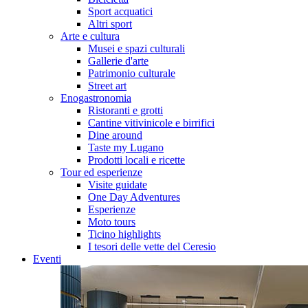
Sport acquatici
Altri sport
Arte e cultura
Musei e spazi culturali
Gallerie d'arte
Patrimonio culturale
Street art
Enogastronomia
Ristoranti e grotti
Cantine vitivinicole e birrifici
Dine around
Taste my Lugano
Prodotti locali e ricette
Tour ed esperienze
Visite guidate
One Day Adventures
Esperienze
Moto tours
Ticino highlights
I tesori delle vette del Ceresio
Eventi