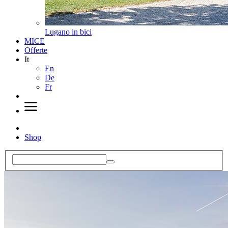
Lugano in bici
MICE
Offerte
It
En
De
Fr
Shop