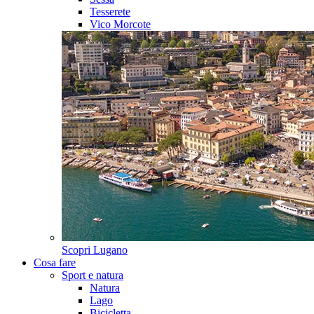
Tesserete
Vico Morcote
Scopri
Lugano
Cosa fare
Sport e natura
Natura
Lago
Bicicletta