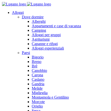
Alloggi
Dove dormire
Alberghi
Appartamenti e case di vacanza
Camping
Alloggi per gruppi
Agriturismi
Capanne e rifugi
Alloggi esperienziali
Paesi
Bigorio
Breno
Brè
Canobbio
Carona
Caslano
Gandria
Melide
Miglieglia
Montagnola e Gentilino
Morcote
Origlio
Sessa