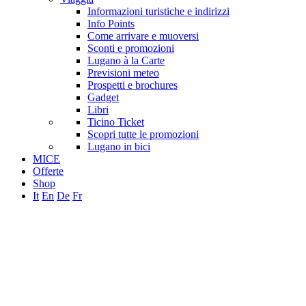
Informazioni turistiche e indirizzi
Info Points
Come arrivare e muoversi
Sconti e promozioni
Lugano à la Carte
Previsioni meteo
Prospetti e brochures
Gadget
Libri
Ticino Ticket
Scopri tutte le promozioni
Lugano in bici
MICE
Offerte
Shop
It
En
De
Fr