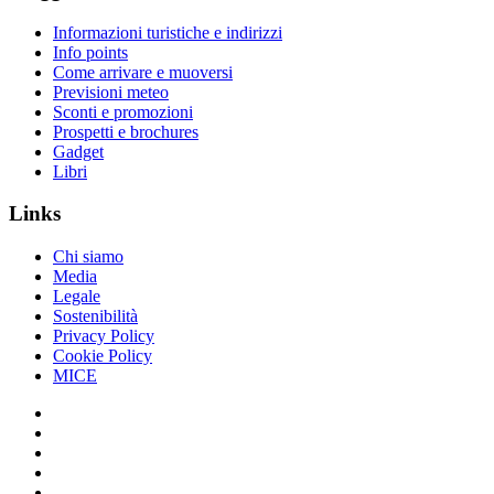
Informazioni turistiche e indirizzi
Info points
Come arrivare e muoversi
Previsioni meteo
Sconti e promozioni
Prospetti e brochures
Gadget
Libri
Links
Chi siamo
Media
Legale
Sostenibilità
Privacy Policy
Cookie Policy
MICE