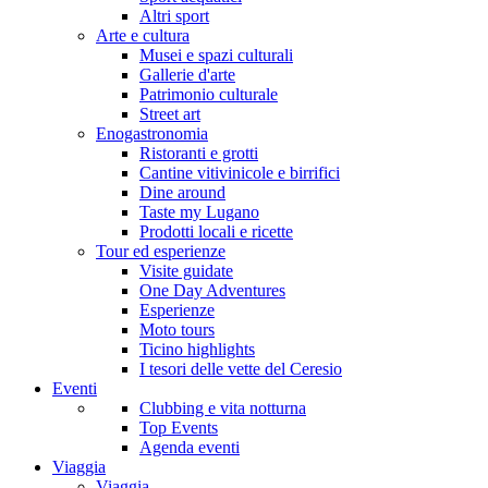
Altri sport
Arte e cultura
Musei e spazi culturali
Gallerie d'arte
Patrimonio culturale
Street art
Enogastronomia
Ristoranti e grotti
Cantine vitivinicole e birrifici
Dine around
Taste my Lugano
Prodotti locali e ricette
Tour ed esperienze
Visite guidate
One Day Adventures
Esperienze
Moto tours
Ticino highlights
I tesori delle vette del Ceresio
Eventi
Clubbing e vita notturna
Top Events
Agenda eventi
Viaggia
Viaggia