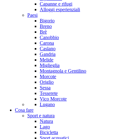
Capanne e rifugi
Alloggi esperienziali
Paesi
Bigorio
Breno
Brè
Canobbio
Carona
Caslano
Gandria
Melide
Miglieglia
Montagnola e Gentilino
Morcote
Origlio
Sessa
Tesserete
Vico Morcote
Lugano
Cosa fare
Sport e natura
Natura
Lago
Bicicletta
Sport acquatici