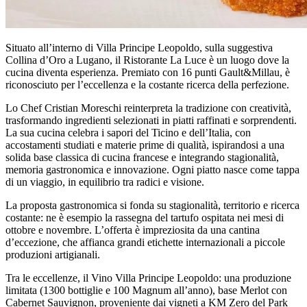
Situato all’interno di Villa Principe Leopoldo, sulla suggestiva
Collina d’Oro a Lugano, il Ristorante La Luce è un luogo dove la
cucina diventa esperienza. Premiato con 16 punti Gault&Millau, è
riconosciuto per l’eccellenza e la costante ricerca della perfezione.
Lo Chef Cristian Moreschi reinterpreta la tradizione con creatività,
trasformando ingredienti selezionati in piatti raffinati e sorprendenti.
La sua cucina celebra i sapori del Ticino e dell’Italia, con
accostamenti studiati e materie prime di qualità, ispirandosi a una
solida base classica di cucina francese e integrando stagionalità,
memoria gastronomica e innovazione. Ogni piatto nasce come tappa
di un viaggio, in equilibrio tra radici e visione.
La proposta gastronomica si fonda su stagionalità, territorio e ricerca
costante: ne è esempio la rassegna del tartufo ospitata nei mesi di
ottobre e novembre. L’offerta è impreziosita da una cantina
d’eccezione, che affianca grandi etichette internazionali a piccole
produzioni artigianali.
Tra le eccellenze, il Vino Villa Principe Leopoldo: una produzione
limitata (1300 bottiglie e 100 Magnum all’anno), base Merlot con
Cabernet Sauvignon, proveniente dai vigneti a KM Zero del Park