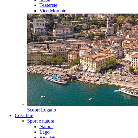
Tesserete
Vico Morcote
Scopri
Lugano
Cosa fare
Sport e natura
Natura
Lago
Bicicletta