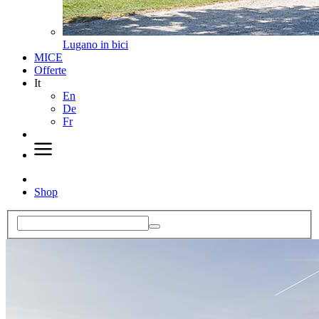
Lugano in bici
MICE
Offerte
It
En
De
Fr
Shop