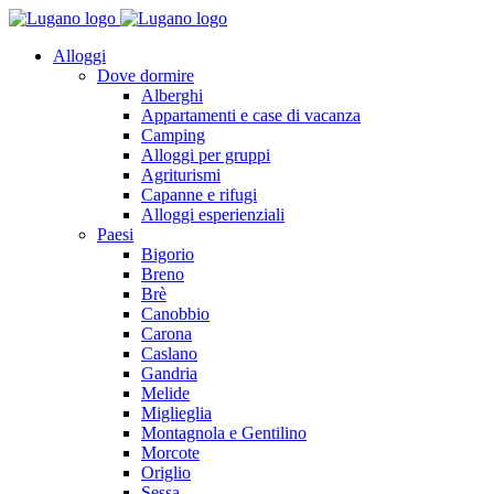
Alloggi
Dove dormire
Alberghi
Appartamenti e case di vacanza
Camping
Alloggi per gruppi
Agriturismi
Capanne e rifugi
Alloggi esperienziali
Paesi
Bigorio
Breno
Brè
Canobbio
Carona
Caslano
Gandria
Melide
Miglieglia
Montagnola e Gentilino
Morcote
Origlio
Sessa