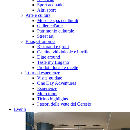
Sport acquatici
Altri sport
Arte e cultura
Musei e spazi culturali
Gallerie d'arte
Patrimonio culturale
Street art
Enogastronomia
Ristoranti e grotti
Cantine vitivinicole e birrifici
Dine around
Taste my Lugano
Prodotti locali e ricette
Tour ed esperienze
Visite guidate
One Day Adventures
Esperienze
Moto tours
Ticino highlights
I tesori delle vette del Ceresio
Eventi